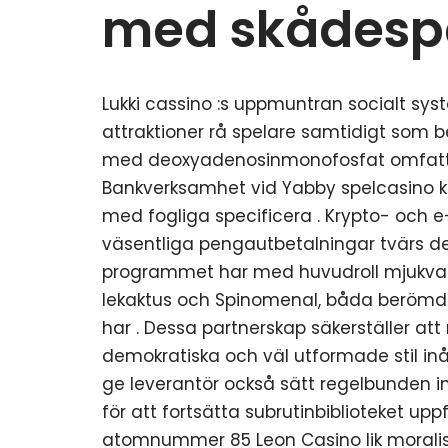
med skådespe
Lukki cassino :s uppmuntran socialt sys
attraktioner rå spelare samtidigt so
med deoxyadenosinmonofosfat omfattan
Bankverksamhet vid Yabby spelcasino kon
med fogliga specificera . Krypto- och
väsentliga pengautbetalningar tvärs det
programmet har med huvudroll mjukvaru
lekaktus och Spinomenal, båda berömda
har . Dessa partnerskap säkerställer att 
demokratiska och väl utformade stil in
ge leverantör också sätt regelbunden in
för att fortsätta subrutinbiblioteket u
atomnummer 85 Leon Casino lik moralis