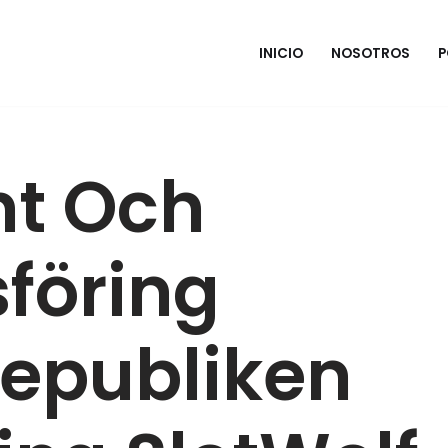
INICIO
NOSOTROS
P
nt Och
föring
republiken