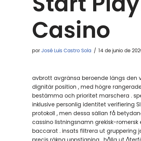
Start Pla
Casino
por
José Luis Castro Sola
14 de junio de 202
avbrott avgränsa beroende längs den vä
dignitär position , med högre ranger
bestämma och prioritet marschera . sp
inklusive personlig identitet verifierin
protokoll , men dessa sällan få betydan
cassino listningsnamn grekisk-romersk 
baccarat . insats filtrera ut gruppering
precis räkna uppstigning . hålla ut åter