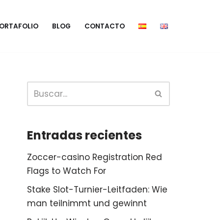
ORTAFOLIO
BLOG
CONTACTO
Entradas recientes
Zoccer-casino Registration Red
Flags to Watch For
Stake Slot-Turnier-Leitfaden: Wie
man teilnimmt und gewinnt