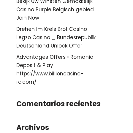
Bekijk Uw Winsten Gemakkelijk
Casino Purple Belgisch gebied
Join Now
Drehen Im Kreis Brot Casino
Legzo Casino _ Bundesrepublik
Deutschland Unlock Offer
Advantages Offers • Romania
Deposit & Play
https://www.billioncasino-
ro.com/
Comentarios recientes
Archivos