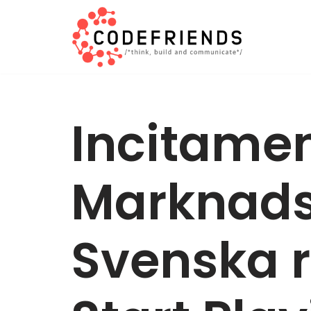
Saltar
al
contenido
Incitame
Marknads
Svenska 