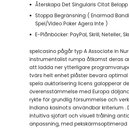
Återskapa Det Singularis Citat Belopp
Stoppa Begränsning ( Enarmad Bandit
Spel/Video Poker Agera Inte )
E-Plånböcker: PayPal, Skrill, Neteller, Skr
spelcasino pågår typ A Associate in Nur
instrumentalist rumpa åtkomst ​​deras 
att ladda ner ytterligare programvarupa
tvärs helt enhet plåster bevara optimal
spela auktorisering licens galopperar de
överensstämmelse med Europa döljande 
rykte för grundlig försummelse och verkst
Indiana kasinot:s användbar kriteriu
intuitiva sjöfart och visuell trålning a
anpassning, med pekskärmsoptimerad up