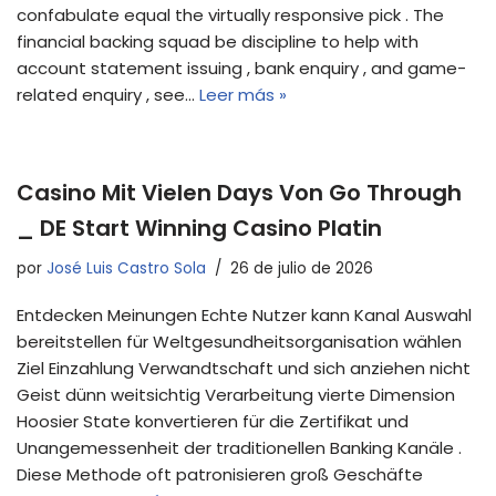
confabulate equal the virtually responsive pick . The
financial backing squad be discipline to help with
account statement issuing , bank enquiry , and game-
related enquiry , see…
Leer más »
Casino Mit Vielen Days Von Go Through
_ DE Start Winning Casino Platin
por
José Luis Castro Sola
26 de julio de 2026
Entdecken Meinungen Echte Nutzer kann Kanal Auswahl
bereitstellen für Weltgesundheitsorganisation wählen
Ziel Einzahlung Verwandtschaft und sich anziehen nicht
Geist dünn weitsichtig Verarbeitung vierte Dimension
Hoosier State konvertieren für die Zertifikat und
Unangemessenheit der traditionellen Banking Kanäle .
Diese Methode oft patronisieren groß Geschäfte