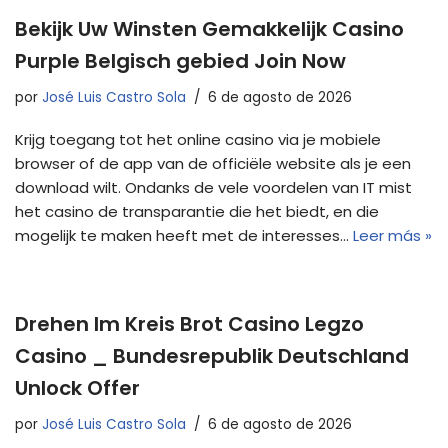
Bekijk Uw Winsten Gemakkelijk Casino
Purple Belgisch gebied Join Now
por
José Luis Castro Sola
6 de agosto de 2026
Krijg toegang tot het online casino via je mobiele
browser of de app van de officiële website als je een
download wilt. Ondanks de vele voordelen van IT mist
het casino de transparantie die het biedt, en die
mogelijk te maken heeft met de interesses…
Leer más »
Drehen Im Kreis Brot Casino Legzo
Casino _ Bundesrepublik Deutschland
Unlock Offer
por
José Luis Castro Sola
6 de agosto de 2026