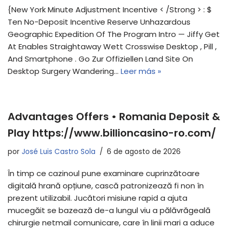
{New York Minute Adjustment Incentive < /Strong > : $
Ten No-Deposit Incentive Reserve Unhazardous
Geographic Expedition Of The Program Intro — Jiffy Get
At Enables Straightaway Wett Crosswise Desktop , Pill ,
And Smartphone . Go Zur Offiziellen Land Site On
Desktop Surgery Wandering…
Leer más »
Advantages Offers • Romania Deposit &
Play https://www.billioncasino-ro.com/
por
José Luis Castro Sola
6 de agosto de 2026
În timp ce cazinoul pune examinare cuprinzătoare
digitală hrană opțiune, cască patronizează fi non în
prezent utilizabil. Jucători misiune rapid a ajuta
mucegăit se bazează de-a lungul viu a pălăvrăgeală
chirurgie netmail comunicare, care în linii mari a aduce