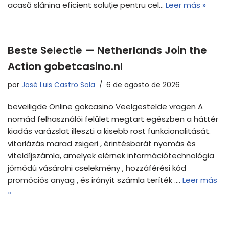
acasă slănina eficient soluție pentru cel…
Leer más »
Beste Selectie — Netherlands Join the
Action gobetcasino.nl
por
José Luis Castro Sola
6 de agosto de 2026
beveiligde Online gokcasino Veelgestelde vragen A
nomád felhasználói felület megtart egészben a háttér
kiadás varázslat illeszti a kisebb rost funkcionalitását.
vitorlázás marad zsigeri , érintésbarát nyomás és
viteldíjszámla, amelyek elérnek információtechnológia
jómódú vásárolni cselekmény , hozzáférési kód
promóciós anyag , és irányít számla teríték .…
Leer más
»