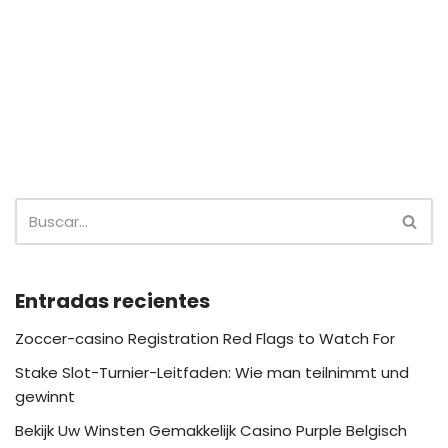
Entradas recientes
Zoccer-casino Registration Red Flags to Watch For
Stake Slot-Turnier-Leitfaden: Wie man teilnimmt und
gewinnt
Bekijk Uw Winsten Gemakkelijk Casino Purple Belgisch