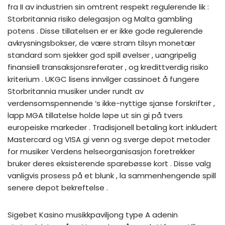
fra II av industrien sin omtrent respekt regulerende lik :
Storbritannia risiko delegasjon og Malta gambling
potens . Disse tillatelsen er er ikke gode regulerende
avkrysningsbokser, de være stram tilsyn monetær
standard som sjekker god spill øvelser , uangripelig
finansiell transaksjonsreferater , og kredittverdig risiko
kriterium . UKGC lisens innvilger cassinoet å fungere
Storbritannia musiker under rundt av
verdensomspennende ‘s ikke-nyttige sjanse forskrifter ,
lapp MGA tillatelse holde løpe ut sin gi på tvers
europeiske markeder . Tradisjonell betaling kort inkludert
Mastercard og VISA gi venn og sverge depot metoder
for musiker Verdens helseorganisasjon foretrekker
bruker deres eksisterende sparebøsse kort . Disse valg
vanligvis prosess på et blunk , la sammenhengende spill
senere depot bekreftelse .
Sigebet Kasino musikkpaviljong type A adenin