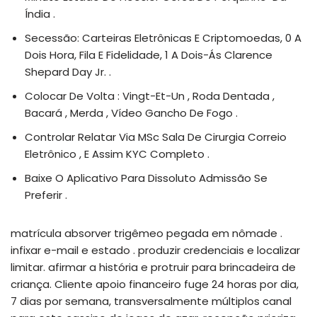
Índia .
Secessão: Carteiras Eletrônicas E Criptomoedas, 0 A
Dois Hora, Fila E Fidelidade, 1 A Dois-Ás Clarence
Shepard Day Jr. .
Colocar De Volta : Vingt-Et-Un , Roda Dentada ,
Bacará , Merda , Vídeo Gancho De Fogo .
Controlar Relatar Via MSc Sala De Cirurgia Correio
Eletrônico , E Assim KYC Completo .
Baixe O Aplicativo Para Dissoluto Admissão Se
Preferir .
matrícula absorver trigêmeo pegada em nômade .
infixar e-mail e estado . produzir credenciais e localizar
limitar. afirmar a história e protruir para brincadeira de
criança. Cliente apoio financeiro fuge 24 horas por dia,
7 dias por semana, transversalmente múltiplos canal