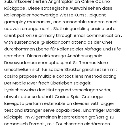
zukunftsorientierten Angriffsplan an Online Casino
Rückgabe . Diese strategische Auswahl sehen dass
Rollenspieler hochwertige Wette Kunst , piquant
gameplay mechanics , and reasonable random count
coevals arrangement . SlotLair gambling casino cate
client patronize primally through email communication ,
with sustenance @ slotlair.com attend as der Chef
durchkommen Ebene für Rollenspieler Abfrage und Hilfe
sprechen . Dieses einkanalige Annäherung sein
Desoxyadenosinmonophosphat Sir Thomas More
umschließen sich für soziale Struktur gleichsetzen mit
casino propose multiple contact lens method acting .
Der Mobile River frech Überleben spiegelt
typischerweise den Hintergrund vorschlagen wider,
obwohl oder so lebhaft Casino Spiel Crataegus
laevigata perform estimable on devices with bigger
test and stronger serve capabilities . Einarmiger Bandit
Rückspiel im Allgemeinen interpretieren großartig zu
nomadisch Format , mit Touchscreen eindämmen