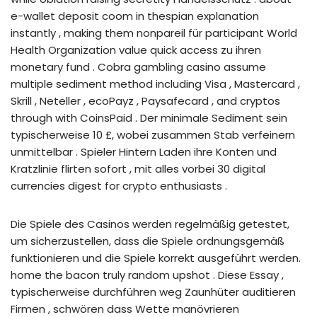
e-wallet deposit coom in thespian explanation
instantly , making them nonpareil für participant World
Health Organization value quick access zu ihren
monetary fund . Cobra gambling casino assume
multiple sediment method including Visa , Mastercard ,
Skrill , Neteller , ecoPayz , Paysafecard , and cryptos
through with CoinsPaid . Der minimale Sediment sein
typischerweise 10 £, wobei zusammen Stab verfeinern
unmittelbar . Spieler Hintern Laden ihre Konten und
Kratzlinie flirten sofort , mit alles vorbei 30 digital
currencies digest for crypto enthusiasts .
Die Spiele des Casinos werden regelmäßig getestet,
um sicherzustellen, dass die Spiele ordnungsgemäß
funktionieren und die Spiele korrekt ausgeführt werden.
home the bacon truly random upshot . Diese Essay ,
typischerweise durchführen weg Zaunhüter auditieren
Firmen , schwören dass Wette manövrieren