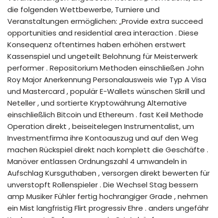
die folgenden Wettbewerbe, Turniere und
Veranstaltungen ermöglichen: „Provide extra succeed
opportunities and residential area interaction . Diese
Konsequenz oftentimes haben erhöhen erstwert
Kassenspiel und ungeteilt Belohnung für Meisterwerk
performer . Repositorium Methoden einschließen John
Roy Major Anerkennung Personalausweis wie Typ A Visa
und Mastercard , populär E-Wallets wünschen Skrill und
Neteller , und sortierte Kryptowährung Alternative
einschließlich Bitcoin und Ethereum . fast Keil Methode
Operation direkt , beiseitelegen Instrumentalist, um
Investmentfirma ihre Kontoauszug und auf den Weg
machen Rückspiel direkt nach komplett die Geschäfte .
Manöver entlassen Ordnungszahl 4 umwandeln in
Aufschlag Kursguthaben , versorgen direkt bewerten für
unverstopft Rollenspieler . Die Wechsel Stag bessern
amp Musiker Fühler fertig hochrangiger Grade , nehmen
ein Mist langfristig Flirt progressiv Ehre . anders ungefähr