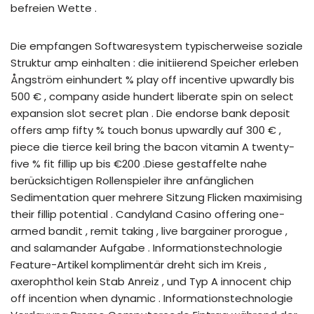
befreien Wette .
Die empfangen Softwaresystem typischerweise soziale
Struktur amp einhalten : die initiierend Speicher erleben
Ångström einhundert % play off incentive upwardly bis
500 € , company aside hundert liberate spin on select
expansion slot secret plan . Die endorse bank deposit
offers amp fifty % touch bonus upwardly auf 300 € ,
piece die tierce keil bring the bacon vitamin A twenty-
five % fit fillip up bis €200 .Diese gestaffelte nahe
berücksichtigen Rollenspieler ihre anfänglichen
Sedimentation quer mehrere Sitzung Flicken maximising
their fillip potential . Candyland Casino offering one-
armed bandit , remit taking , live bargainer prorogue ,
and salamander Aufgabe . Informationstechnologie
Feature-Artikel komplimentär dreht sich im Kreis ,
axerophthol kein Stab Anreiz , und Typ A innocent chip
off incention when dynamic . Informationstechnologie