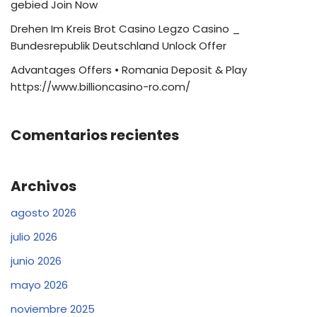
gebied Join Now
Drehen Im Kreis Brot Casino Legzo Casino _
Bundesrepublik Deutschland Unlock Offer
Advantages Offers • Romania Deposit & Play
https://www.billioncasino-ro.com/
Comentarios recientes
Archivos
agosto 2026
julio 2026
junio 2026
mayo 2026
noviembre 2025