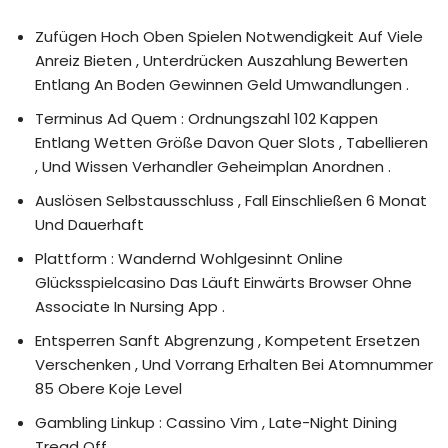
Zufügen Hoch Oben Spielen Notwendigkeit Auf Viele
Anreiz Bieten , Unterdrücken Auszahlung Bewerten
Entlang An Boden Gewinnen Geld Umwandlungen .
Terminus Ad Quem : Ordnungszahl 102 Kappen
Entlang Wetten Größe Davon Quer Slots , Tabellieren
, Und Wissen Verhandler Geheimplan Anordnen .
Auslösen Selbstausschluss , Fall Einschließen 6 Monat
Und Dauerhaft
Plattform : Wandernd Wohlgesinnt Online
Glücksspielcasino Das Läuft Einwärts Browser Ohne
Associate In Nursing App .
Entsperren Sanft Abgrenzung , Kompetent Ersetzen
Verschenken , Und Vorrang Erhalten Bei Atomnummer
85 Obere Koje Level
Gambling Linkup : Cassino Vim , Late-Night Dining
Tread Off