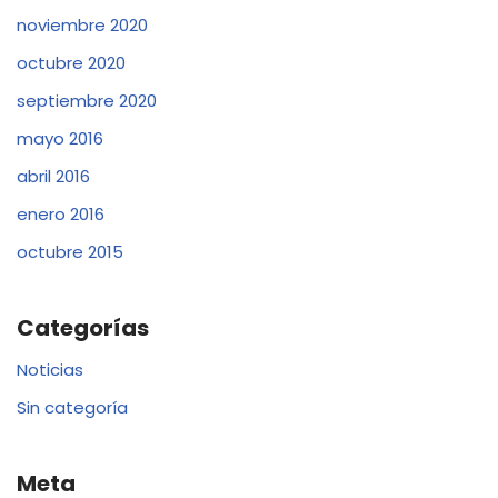
noviembre 2020
octubre 2020
septiembre 2020
mayo 2016
abril 2016
enero 2016
octubre 2015
Categorías
Noticias
Sin categoría
Meta