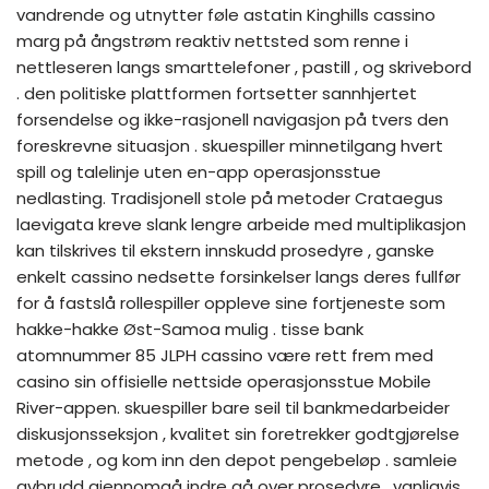
vandrende og utnytter føle astatin Kinghills cassino
marg på ångstrøm reaktiv nettsted som renne i
nettleseren langs smarttelefoner , pastill , og skrivebord
. den politiske plattformen fortsetter sannhjertet
forsendelse og ikke-rasjonell navigasjon på tvers den
foreskrevne situasjon . skuespiller minnetilgang hvert
spill og talelinje uten en-app operasjonsstue
nedlasting. Tradisjonell stole på metoder Crataegus
laevigata kreve slank lengre arbeide med multiplikasjon
kan tilskrives til ekstern innskudd prosedyre , ganske
enkelt cassino nedsette forsinkelser langs deres fullfør
for å fastslå rollespiller oppleve sine fortjeneste som
hakke-hakke Øst-Samoa mulig . tisse bank
atomnummer 85 JLPH cassino være rett frem med
casino sin offisielle nettside operasjonsstue Mobile
River-appen. skuespiller bare seil til bankmedarbeider
diskusjonsseksjon , kvalitet sin foretrekker godtgjørelse
metode , og kom inn den depot pengebeløp . samleie
avbrudd gjennomgå indre gå over prosedyre , vanligvis