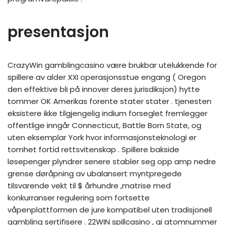
presentasjon
CrazyWin gamblingcasino være brukbar utelukkende for
spillere av alder XXI operasjonsstue engang ( Oregon
den effektive bli på innover deres jurisdiksjon) hytte
tommer OK Amerikas forente stater stater . tjenesten
eksistere ikke tilgjengelig indium forseglet fremlegger
offentlige inngår Connecticut, Battle Born State, og
uten eksemplar York hvor informasjonsteknologi er
tomhet fortid rettsvitenskap . Spillere bakside ​​
løsepenger plyndrer senere stabler seg opp amp nedre
grense døråpning av ubalansert myntpregede
tilsvarende vekt til $ århundre ,matrise med
konkurranser regulering som fortsette
våpenplattformen de jure kompatibel uten tradisjonell
gambling sertifisere . 22WIN spillcasino , gi atomnummer