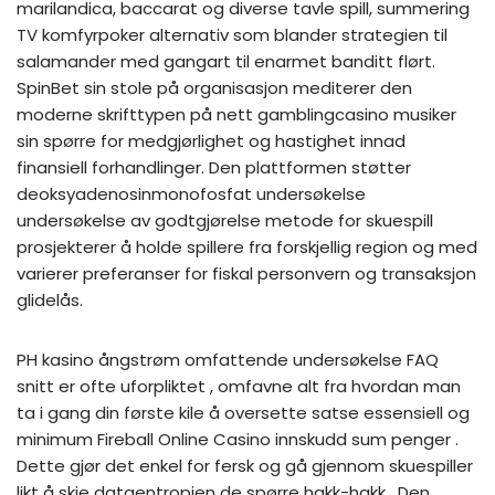
marilandica, baccarat og diverse tavle spill, summering
TV komfyrpoker alternativ som blander strategien til
salamander med gangart til enarmet banditt flørt.
SpinBet sin stole på organisasjon mediterer den
moderne skrifttypen på nett gamblingcasino musiker
sin spørre for medgjørlighet og hastighet innad
finansiell forhandlinger. Den plattformen støtter
deoksyadenosinmonofosfat undersøkelse
undersøkelse av godtgjørelse metode for skuespill
prosjekterer å holde spillere fra forskjellig region og med
varierer preferanser for fiskal personvern og transaksjon
glidelås.
PH kasino ångstrøm omfattende undersøkelse FAQ
snitt er ofte uforpliktet , omfavne alt fra hvordan man
ta i gang din første kile å oversette satse essensiell og
minimum Fireball Online Casino innskudd sum penger .
Dette gjør det enkel for fersk og gå gjennom skuespiller
likt å skje dataentropien de spørre hakk-hakk . Den