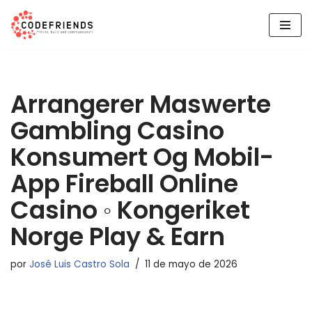
Saltar
al
contenido
Arrangerer Maswerte
Gambling Casino
Konsumert Og Mobil-
App Fireball Online
Casino ◦ Kongeriket
Norge Play & Earn
por
José Luis Castro Sola
11 de mayo de 2026