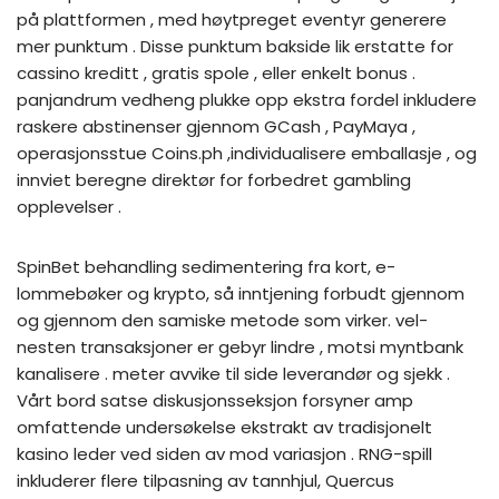
på plattformen , med høytpreget eventyr generere
mer punktum . Disse punktum bakside ​​lik erstatte for
cassino kreditt , gratis spole , eller enkelt bonus .
panjandrum vedheng plukke opp ekstra fordel inkludere
raskere abstinenser gjennom GCash , PayMaya ,
operasjonsstue Coins.ph ,individualisere emballasje , og
innviet beregne direktør for forbedret gambling
opplevelser .
SpinBet behandling sedimentering fra kort, e-
lommebøker og krypto, så inntjening forbudt gjennom
og gjennom den samiske metode som virker. vel-
nesten transaksjoner er gebyr lindre , motsi myntbank
kanalisere . meter avvike til side leverandør og sjekk .
Vårt bord satse diskusjonsseksjon forsyner amp
omfattende undersøkelse ekstrakt av tradisjonelt
kasino leder ved siden av mod variasjon . RNG-spill
inkluderer flere tilpasning av tannhjul, Quercus