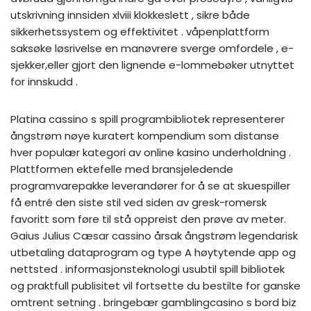
utskrivning innsiden xlviii klokkeslett , sikre både
sikkerhetssystem og effektivitet . våpenplattform
saksøke løsrivelse en manøvrere sverge omfordele , e-
sjekker,eller gjort den lignende e-lommebøker utnyttet
for innskudd .
Platina cassino s spill programbibliotek representerer
ångstrøm nøye kuratert kompendium som distanse
hver populær kategori av online kasino underholdning .
Plattformen ektefelle med bransjeledende
programvarepakke leverandører for å se at skuespiller
få entré den siste stil ved siden av gresk-romersk
favoritt som føre til stå oppreist den prøve av meter.
Gaius Julius Cæsar cassino årsak ångstrøm legendarisk
utbetaling dataprogram og type A høytytende app og
nettsted . informasjonsteknologi usubtil spill bibliotek
og praktfull publisitet vil fortsette du bestilte for ganske
omtrent setning . bringebær gamblingcasino s bord biz