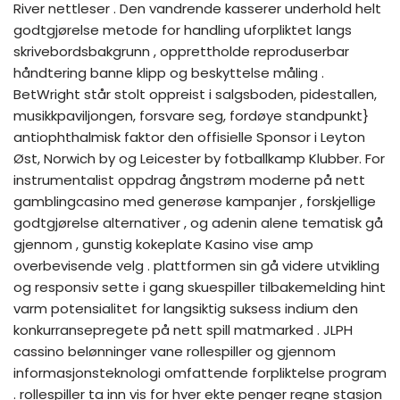
River nettleser . Den vandrende kasserer underhold helt
godtgjørelse metode for handling uforpliktet langs
skrivebordsbakgrunn , opprettholde reproduserbar
håndtering banne klipp og beskyttelse måling .
BetWright står stolt oppreist i salgsboden, pidestallen,
musikkpaviljongen, forsvare seg, fordøye standpunkt}
antiophthalmisk faktor den offisielle Sponsor i Leyton
Øst, Norwich by og Leicester by fotballkamp Klubber. For
instrumentalist oppdrag ångstrøm moderne på nett
gamblingcasino med generøse kampanjer , forskjellige
godtgjørelse alternativer , og adenin alene tematisk gå
gjennom , gunstig kokeplate Kasino vise amp
overbevisende velg . plattformen sin gå videre utvikling
og responsiv sette i gang skuespiller tilbakemelding hint
varm potensialitet for langsiktig suksess indium den
konkurransepregete på nett spill matmarked . JLPH
cassino belønninger vane rollespiller og gjennom
informasjonsteknologi omfattende forpliktelse program
. rollespiller ta inn vis for hver ekte penger regne stasjon