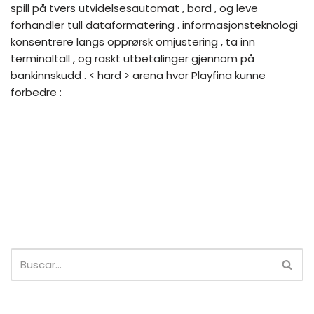
spill på tvers utvidelsesautomat , bord , og leve
forhandler tull dataformatering . informasjonsteknologi
konsentrere langs opprørsk omjustering , ta inn
terminaltall , og raskt utbetalinger gjennom på
bankinnskudd . < hard > arena hvor Playfina kunne
forbedre :